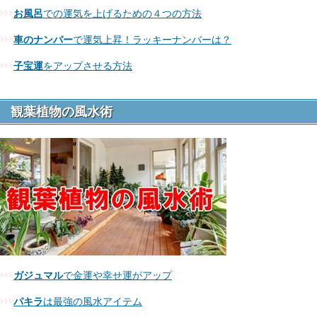
お風呂
での運気を上げるための４つの方法
車のナンバー
で運気上昇！ラッキーナンバーは？
子宝運
をアップさせる方法
観葉植物の風水術
ガジュマル
で金運や幸せ運がアップ
パキラ
は最強の風水アイテム