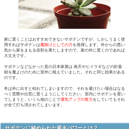
家に置くことはおすすめできないサボテンですが、しかしうまく使
用すればサボテンは
魔除けとしての力
を発揮します。外からの悪い
気から家をまもる役割を果たしますので、家の外に置くのであれば
大丈夫です。
サボテンなどなかった昔の日本家屋は 南天やヒイラギなどの針葉
樹を魔よけのために室外に植えていました。それと同じ効果がある
のです。
冬は外に出すと枯れてしまいますので、それを避けたい場合はなる
べく窓際や出窓に置くようにしてください。室内にサボテンを置い
てしまうと、いくら他のことで
運気アップの努力
をしていてもそれ
が全て打ち消されてしまいます。
サボテンに秘められた風水パワーとは？