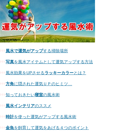
風水で運気がアップ
する掃除場所
写真
を風水アイテムとして運気アップする方法
風水効果をUPさせる
ラッキーカラー
とは？
方角
に隠された運気ＵＰのヒミツ…
知っておきたい
寝室
の風水術
風水インテリア
のススメ
時計
を使った運気がアップする風水術
金魚
を飼育して運気をあげる４つのポイント