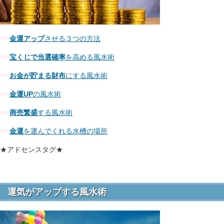
金運アップ
させる３つの方法
宝くじで当選確率
を高める風水術
お金が貯まる財布
にする風水術
金運UP
の風水術
商売繁盛
する風水術
金運
を運んでくれる水槽の場所
★アドセンスタグ★
運気がアップする風水術