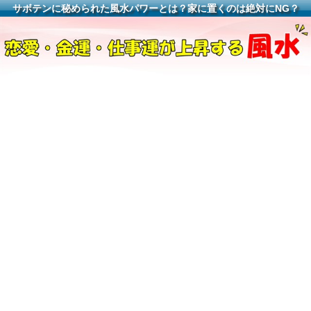
サボテンに秘められた風水パワーとは？家に置くのは絶対にNG？